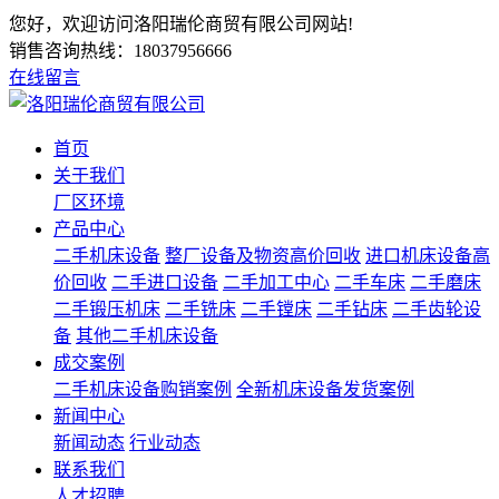
您好，欢迎访问洛阳瑞伦商贸有限公司网站!
销售咨询热线：
18037956666
在线留言
首页
关于我们
厂区环境
产品中心
二手机床设备
整厂设备及物资高价回收
进口机床设备高
价回收
二手进口设备
二手加工中心
二手车床
二手磨床
二手锻压机床
二手铣床
二手镗床
二手钻床
二手齿轮设
备
其他二手机床设备
成交案例
二手机床设备购销案例
全新机床设备发货案例
新闻中心
新闻动态
行业动态
联系我们
人才招聘