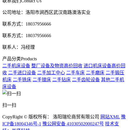
联系我们
Contact Us
公司地址：洛阳市涧西区武汉南路澳洛实业
联系方式：18037956666
联系方式：18037956666
联系人：冯经理
产品分类
Products
二手机床设备
整厂设备及物资高价回收
进口机床设备高价回
收
二手进口设备
二手加工中心
二手车床
二手磨床
二手锻压
机床
二手铣床
二手镗床
二手钻床
二手齿轮设备
其他二手机
床设备
扫一扫
CopyRight © 版权所有： 洛阳瑞伦商贸有限公司
网站XML
豫
ICP备18004346号-1
豫公网安备 41030502000247号
技术支