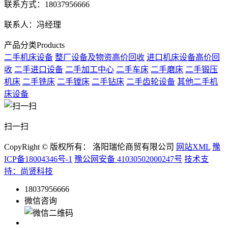
联系方式：18037956666
联系人：冯经理
产品分类
Products
二手机床设备
整厂设备及物资高价回收
进口机床设备高价回
收
二手进口设备
二手加工中心
二手车床
二手磨床
二手锻压
机床
二手铣床
二手镗床
二手钻床
二手齿轮设备
其他二手机
床设备
扫一扫
CopyRight © 版权所有： 洛阳瑞伦商贸有限公司
网站XML
豫
ICP备18004346号-1
豫公网安备 41030502000247号
技术支
持：尚贤科技
18037956666
微信咨询