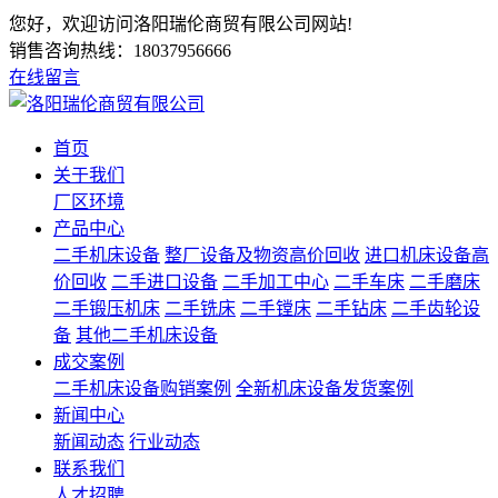
您好，欢迎访问洛阳瑞伦商贸有限公司网站!
销售咨询热线：
18037956666
在线留言
首页
关于我们
厂区环境
产品中心
二手机床设备
整厂设备及物资高价回收
进口机床设备高
价回收
二手进口设备
二手加工中心
二手车床
二手磨床
二手锻压机床
二手铣床
二手镗床
二手钻床
二手齿轮设
备
其他二手机床设备
成交案例
二手机床设备购销案例
全新机床设备发货案例
新闻中心
新闻动态
行业动态
联系我们
人才招聘