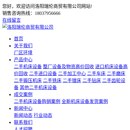
您好，欢迎访问洛阳瑞伦商贸有限公司网站!
销售咨询热线：
18037956666
在线留言
首页
关于我们
厂区环境
产品中心
二手机床设备
整厂设备及物资高价回收
进口机床设备高
价回收
二手进口设备
二手加工中心
二手车床
二手磨床
二手锻压机床
二手铣床
二手镗床
二手钻床
二手齿轮设
备
其他二手机床设备
成交案例
二手机床设备购销案例
全新机床设备发货案例
新闻中心
新闻动态
行业动态
联系我们
人才招聘