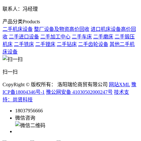
联系人：冯经理
产品分类
Products
二手机床设备
整厂设备及物资高价回收
进口机床设备高价回
收
二手进口设备
二手加工中心
二手车床
二手磨床
二手锻压
机床
二手铣床
二手镗床
二手钻床
二手齿轮设备
其他二手机
床设备
扫一扫
CopyRight © 版权所有： 洛阳瑞伦商贸有限公司
网站XML
豫
ICP备18004346号-1
豫公网安备 41030502000247号
技术支
持：尚贤科技
18037956666
微信咨询