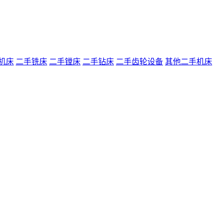
机床
二手铣床
二手镗床
二手钻床
二手齿轮设备
其他二手机床