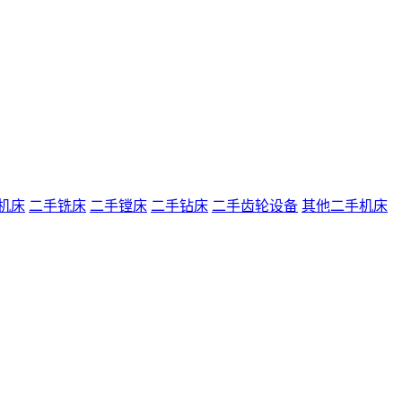
机床
二手铣床
二手镗床
二手钻床
二手齿轮设备
其他二手机床