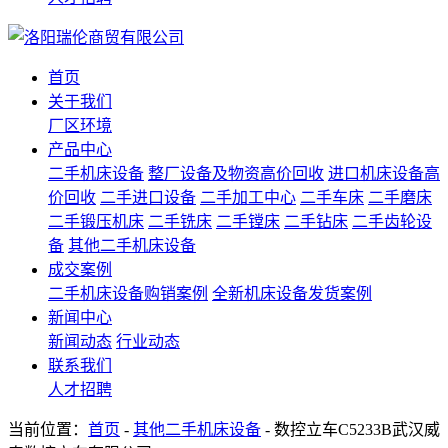
首页
关于我们
厂区环境
产品中心
二手机床设备
整厂设备及物资高价回收
进口机床设备高
价回收
二手进口设备
二手加工中心
二手车床
二手磨床
二手锻压机床
二手铣床
二手镗床
二手钻床
二手齿轮设
备
其他二手机床设备
成交案例
二手机床设备购销案例
全新机床设备发货案例
新闻中心
新闻动态
行业动态
联系我们
人才招聘
当前位置：
首页
-
其他二手机床设备
- 数控立车C5233B武汉威