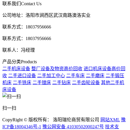
联系我们
Contact Us
公司地址：洛阳市涧西区武汉南路澳洛实业
联系方式：18037956666
联系方式：18037956666
联系人：冯经理
产品分类
Products
二手机床设备
整厂设备及物资高价回收
进口机床设备高价回
收
二手进口设备
二手加工中心
二手车床
二手磨床
二手锻压
机床
二手铣床
二手镗床
二手钻床
二手齿轮设备
其他二手机
床设备
扫一扫
CopyRight © 版权所有： 洛阳瑞伦商贸有限公司
网站XML
豫
ICP备18004346号-1
豫公网安备 41030502000247号
技术支