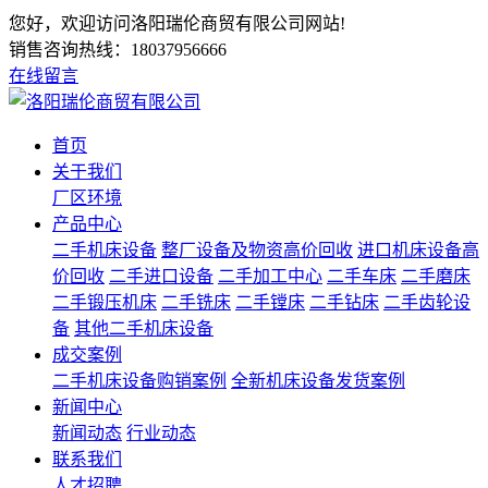
您好，欢迎访问洛阳瑞伦商贸有限公司网站!
销售咨询热线：
18037956666
在线留言
首页
关于我们
厂区环境
产品中心
二手机床设备
整厂设备及物资高价回收
进口机床设备高
价回收
二手进口设备
二手加工中心
二手车床
二手磨床
二手锻压机床
二手铣床
二手镗床
二手钻床
二手齿轮设
备
其他二手机床设备
成交案例
二手机床设备购销案例
全新机床设备发货案例
新闻中心
新闻动态
行业动态
联系我们
人才招聘