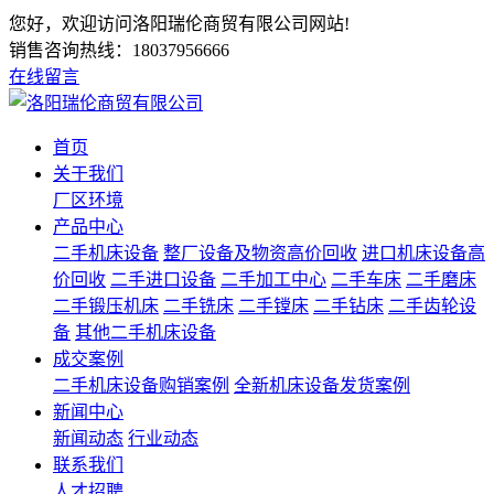
您好，欢迎访问洛阳瑞伦商贸有限公司网站!
销售咨询热线：
18037956666
在线留言
首页
关于我们
厂区环境
产品中心
二手机床设备
整厂设备及物资高价回收
进口机床设备高
价回收
二手进口设备
二手加工中心
二手车床
二手磨床
二手锻压机床
二手铣床
二手镗床
二手钻床
二手齿轮设
备
其他二手机床设备
成交案例
二手机床设备购销案例
全新机床设备发货案例
新闻中心
新闻动态
行业动态
联系我们
人才招聘