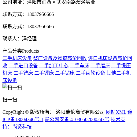
公司地址：洛阳市涧西区武汉南路澳洛实业
联系方式：18037956666
联系方式：18037956666
联系人：冯经理
产品分类
Products
二手机床设备
整厂设备及物资高价回收
进口机床设备高价回
收
二手进口设备
二手加工中心
二手车床
二手磨床
二手锻压
机床
二手铣床
二手镗床
二手钻床
二手齿轮设备
其他二手机
床设备
扫一扫
CopyRight © 版权所有： 洛阳瑞伦商贸有限公司
网站XML
豫
ICP备18004346号-1
豫公网安备 41030502000247号
技术支
持：尚贤科技