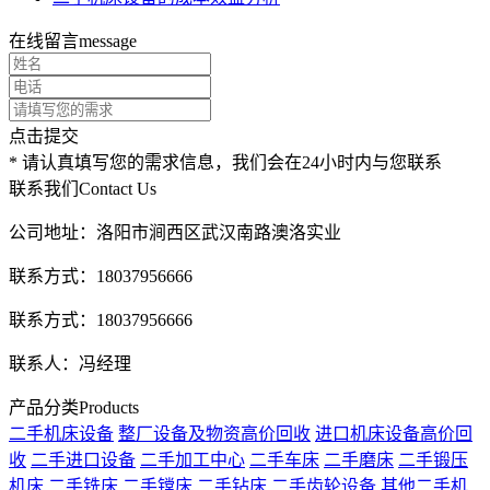
在线留言
message
点击提交
* 请认真填写您的需求信息，我们会在24小时内与您联系
联系我们
Contact Us
公司地址：洛阳市涧西区武汉南路澳洛实业
联系方式：18037956666
联系方式：18037956666
联系人：冯经理
产品分类
Products
二手机床设备
整厂设备及物资高价回收
进口机床设备高价回
收
二手进口设备
二手加工中心
二手车床
二手磨床
二手锻压
机床
二手铣床
二手镗床
二手钻床
二手齿轮设备
其他二手机