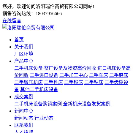
您好，欢迎访问洛阳瑞伦商贸有限公司网站!
销售咨询热线：
18037956666
在线留言
首页
关于我们
厂区环境
产品中心
二手机床设备
整厂设备及物资高价回收
进口机床设备高
价回收
二手进口设备
二手加工中心
二手车床
二手磨床
二手锻压机床
二手铣床
二手镗床
二手钻床
二手齿轮设
备
其他二手机床设备
成交案例
二手机床设备购销案例
全新机床设备发货案例
新闻中心
新闻动态
行业动态
联系我们
人才招聘