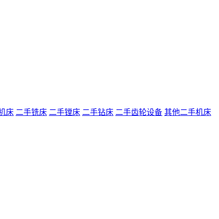
机床
二手铣床
二手镗床
二手钻床
二手齿轮设备
其他二手机床