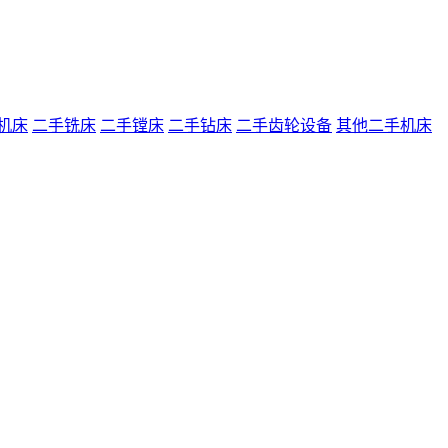
机床
二手铣床
二手镗床
二手钻床
二手齿轮设备
其他二手机床