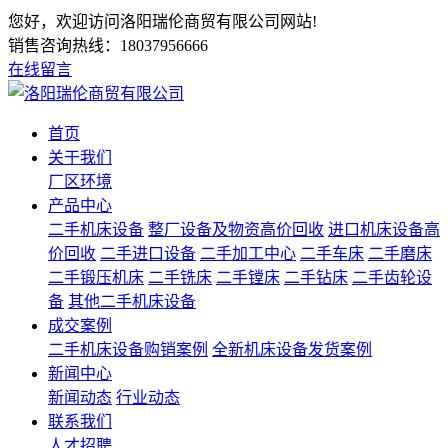
您好，欢迎访问洛阳瑞伦商贸有限公司网站!
销售咨询热线：
18037956666
在线留言
首页
关于我们
厂区环境
产品中心
二手机床设备
整厂设备及物资高价回收
进口机床设备高
价回收
二手进口设备
二手加工中心
二手车床
二手磨床
二手锻压机床
二手铣床
二手镗床
二手钻床
二手齿轮设
备
其他二手机床设备
成交案例
二手机床设备购销案例
全新机床设备发货案例
新闻中心
新闻动态
行业动态
联系我们
人才招聘