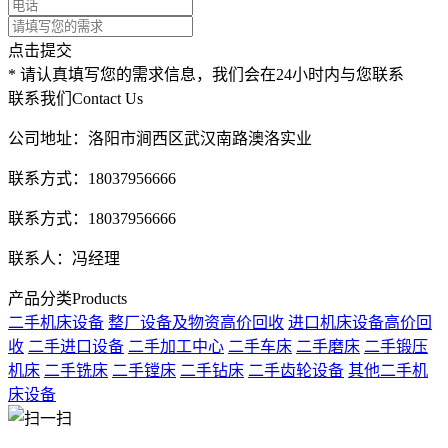
点击提交
* 请认真填写您的需求信息，我们会在24小时内与您联系
联系我们
Contact Us
公司地址：洛阳市涧西区武汉南路澳洛实业
联系方式：18037956666
联系方式：18037956666
联系人：冯经理
产品分类
Products
二手机床设备
整厂设备及物资高价回收
进口机床设备高价回
收
二手进口设备
二手加工中心
二手车床
二手磨床
二手锻压
机床
二手铣床
二手镗床
二手钻床
二手齿轮设备
其他二手机
床设备