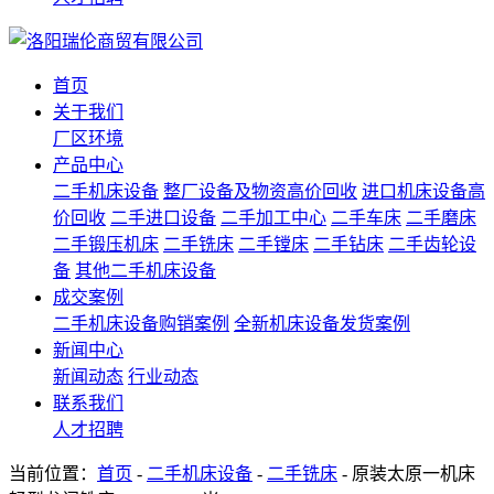
首页
关于我们
厂区环境
产品中心
二手机床设备
整厂设备及物资高价回收
进口机床设备高
价回收
二手进口设备
二手加工中心
二手车床
二手磨床
二手锻压机床
二手铣床
二手镗床
二手钻床
二手齿轮设
备
其他二手机床设备
成交案例
二手机床设备购销案例
全新机床设备发货案例
新闻中心
新闻动态
行业动态
联系我们
人才招聘
当前位置：
首页
-
二手机床设备
-
二手铣床
- 原装太原一机床