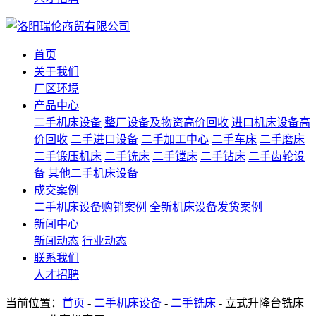
首页
关于我们
厂区环境
产品中心
二手机床设备
整厂设备及物资高价回收
进口机床设备高
价回收
二手进口设备
二手加工中心
二手车床
二手磨床
二手锻压机床
二手铣床
二手镗床
二手钻床
二手齿轮设
备
其他二手机床设备
成交案例
二手机床设备购销案例
全新机床设备发货案例
新闻中心
新闻动态
行业动态
联系我们
人才招聘
当前位置：
首页
-
二手机床设备
-
二手铣床
- 立式升降台铣床