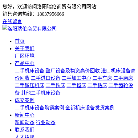
您好，欢迎访问洛阳瑞伦商贸有限公司网站!
销售咨询热线：
18037956666
在线留言
首页
关于我们
厂区环境
产品中心
二手机床设备
整厂设备及物资高价回收
进口机床设备高
价回收
二手进口设备
二手加工中心
二手车床
二手磨床
二手锻压机床
二手铣床
二手镗床
二手钻床
二手齿轮设
备
其他二手机床设备
成交案例
二手机床设备购销案例
全新机床设备发货案例
新闻中心
新闻动态
行业动态
联系我们
人才招聘