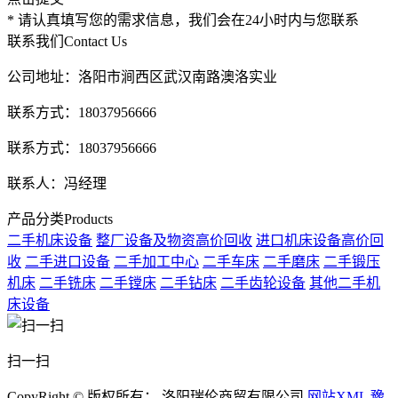
* 请认真填写您的需求信息，我们会在24小时内与您联系
联系我们
Contact Us
公司地址：洛阳市涧西区武汉南路澳洛实业
联系方式：18037956666
联系方式：18037956666
联系人：冯经理
产品分类
Products
二手机床设备
整厂设备及物资高价回收
进口机床设备高价回
收
二手进口设备
二手加工中心
二手车床
二手磨床
二手锻压
机床
二手铣床
二手镗床
二手钻床
二手齿轮设备
其他二手机
床设备
扫一扫
CopyRight © 版权所有： 洛阳瑞伦商贸有限公司
网站XML
豫