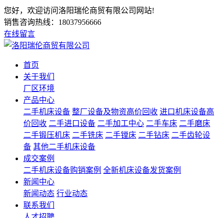
您好，欢迎访问洛阳瑞伦商贸有限公司网站!
销售咨询热线：
18037956666
在线留言
首页
关于我们
厂区环境
产品中心
二手机床设备
整厂设备及物资高价回收
进口机床设备高
价回收
二手进口设备
二手加工中心
二手车床
二手磨床
二手锻压机床
二手铣床
二手镗床
二手钻床
二手齿轮设
备
其他二手机床设备
成交案例
二手机床设备购销案例
全新机床设备发货案例
新闻中心
新闻动态
行业动态
联系我们
人才招聘