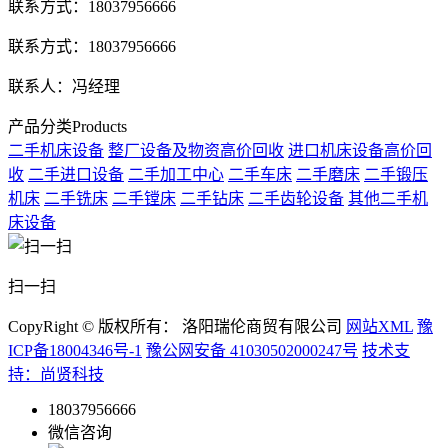
联系方式：18037956666
联系方式：18037956666
联系人：冯经理
产品分类
Products
二手机床设备
整厂设备及物资高价回收
进口机床设备高价回
收
二手进口设备
二手加工中心
二手车床
二手磨床
二手锻压
机床
二手铣床
二手镗床
二手钻床
二手齿轮设备
其他二手机
床设备
扫一扫
CopyRight © 版权所有： 洛阳瑞伦商贸有限公司
网站XML
豫
ICP备18004346号-1
豫公网安备 41030502000247号
技术支
持：尚贤科技
18037956666
微信咨询