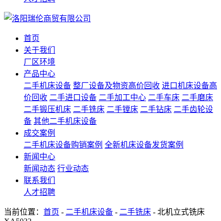
首页
关于我们
厂区环境
产品中心
二手机床设备
整厂设备及物资高价回收
进口机床设备高
价回收
二手进口设备
二手加工中心
二手车床
二手磨床
二手锻压机床
二手铣床
二手镗床
二手钻床
二手齿轮设
备
其他二手机床设备
成交案例
二手机床设备购销案例
全新机床设备发货案例
新闻中心
新闻动态
行业动态
联系我们
人才招聘
当前位置：
首页
-
二手机床设备
-
二手铣床
- 北机立式铣床