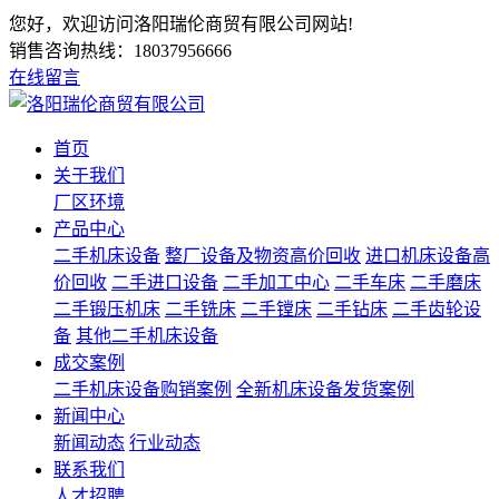
您好，欢迎访问洛阳瑞伦商贸有限公司网站!
销售咨询热线：
18037956666
在线留言
首页
关于我们
厂区环境
产品中心
二手机床设备
整厂设备及物资高价回收
进口机床设备高
价回收
二手进口设备
二手加工中心
二手车床
二手磨床
二手锻压机床
二手铣床
二手镗床
二手钻床
二手齿轮设
备
其他二手机床设备
成交案例
二手机床设备购销案例
全新机床设备发货案例
新闻中心
新闻动态
行业动态
联系我们
人才招聘