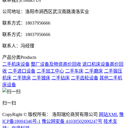
联系我们
Contact Us
公司地址：洛阳市涧西区武汉南路澳洛实业
联系方式：18037956666
联系方式：18037956666
联系人：冯经理
产品分类
Products
二手机床设备
整厂设备及物资高价回收
进口机床设备高价回
收
二手进口设备
二手加工中心
二手车床
二手磨床
二手锻压
机床
二手铣床
二手镗床
二手钻床
二手齿轮设备
其他二手机
床设备
扫一扫
CopyRight © 版权所有： 洛阳瑞伦商贸有限公司
网站XML
豫
ICP备18004346号-1
豫公网安备 41030502000247号
技术支