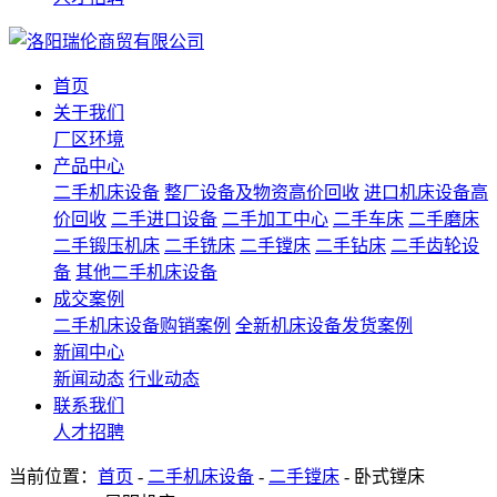
首页
关于我们
厂区环境
产品中心
二手机床设备
整厂设备及物资高价回收
进口机床设备高
价回收
二手进口设备
二手加工中心
二手车床
二手磨床
二手锻压机床
二手铣床
二手镗床
二手钻床
二手齿轮设
备
其他二手机床设备
成交案例
二手机床设备购销案例
全新机床设备发货案例
新闻中心
新闻动态
行业动态
联系我们
人才招聘
当前位置：
首页
-
二手机床设备
-
二手镗床
- 卧式镗床