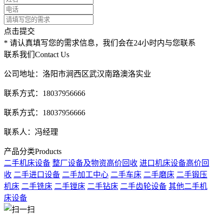
点击提交
* 请认真填写您的需求信息，我们会在24小时内与您联系
联系我们
Contact Us
公司地址：洛阳市涧西区武汉南路澳洛实业
联系方式：18037956666
联系方式：18037956666
联系人：冯经理
产品分类
Products
二手机床设备
整厂设备及物资高价回收
进口机床设备高价回
收
二手进口设备
二手加工中心
二手车床
二手磨床
二手锻压
机床
二手铣床
二手镗床
二手钻床
二手齿轮设备
其他二手机
床设备