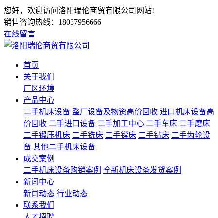
您好，欢迎访问洛阳瑞伦商贸有限公司网站!
销售咨询热线：
18037956666
在线留言
首页
关于我们
厂区环境
产品中心
二手机床设备
整厂设备及物资高价回收
进口机床设备高
价回收
二手进口设备
二手加工中心
二手车床
二手磨床
二手锻压机床
二手铣床
二手镗床
二手钻床
二手齿轮设
备
其他二手机床设备
成交案例
二手机床设备购销案例
全新机床设备发货案例
新闻中心
新闻动态
行业动态
联系我们
人才招聘