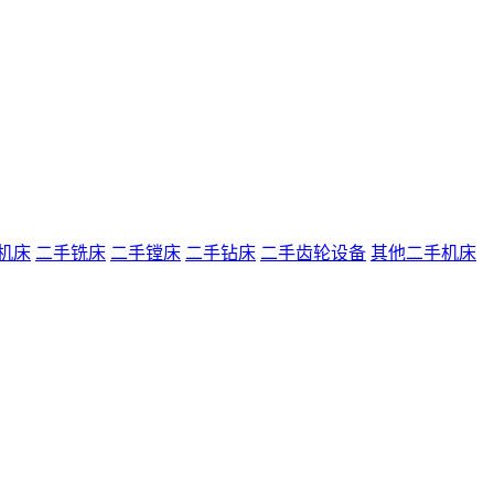
机床
二手铣床
二手镗床
二手钻床
二手齿轮设备
其他二手机床