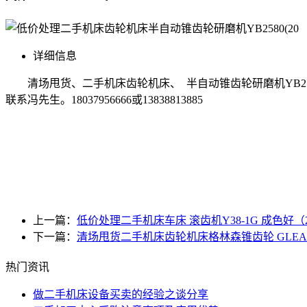
详细信息
清场甩货、二手机床齿轮机床、 半自动锥齿轮研磨机YB25
联系冯先生。18037956666或13838813885
上一篇：
低价处理二手机床车床 滚齿机Y38-1G 成色好（20
下一篇：
清场甩货二手机床齿轮机床格林森锥齿轮 GLEA50N/2
热门资讯
做二手机床设备买卖的经验之谈分享