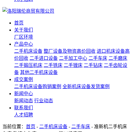
首页
关于我们
厂区环境
产品中心
二手机床设备
整厂设备及物资高价回收
进口机床设备高
价回收
二手进口设备
二手加工中心
二手车床
二手磨床
二手锻压机床
二手铣床
二手镗床
二手钻床
二手齿轮设
备
其他二手机床设备
成交案例
二手机床设备购销案例
全新机床设备发货案例
新闻中心
新闻动态
行业动态
联系我们
人才招聘
当前位置：
首页
-
二手机床设备
-
二手车床
- 准新机二手机床