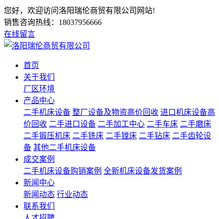
您好，欢迎访问洛阳瑞伦商贸有限公司网站!
销售咨询热线：
18037956666
在线留言
首页
关于我们
厂区环境
产品中心
二手机床设备
整厂设备及物资高价回收
进口机床设备高
价回收
二手进口设备
二手加工中心
二手车床
二手磨床
二手锻压机床
二手铣床
二手镗床
二手钻床
二手齿轮设
备
其他二手机床设备
成交案例
二手机床设备购销案例
全新机床设备发货案例
新闻中心
新闻动态
行业动态
联系我们
人才招聘