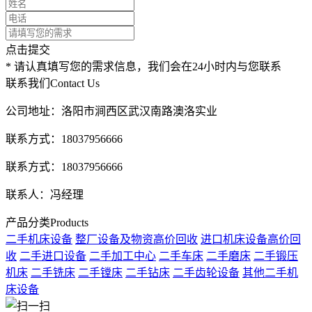
点击提交
* 请认真填写您的需求信息，我们会在24小时内与您联系
联系我们
Contact Us
公司地址：洛阳市涧西区武汉南路澳洛实业
联系方式：18037956666
联系方式：18037956666
联系人：冯经理
产品分类
Products
二手机床设备
整厂设备及物资高价回收
进口机床设备高价回
收
二手进口设备
二手加工中心
二手车床
二手磨床
二手锻压
机床
二手铣床
二手镗床
二手钻床
二手齿轮设备
其他二手机
床设备