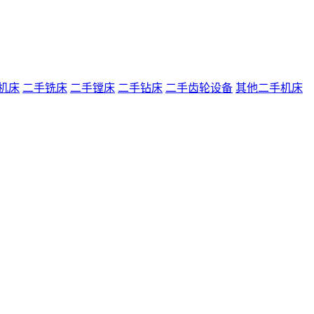
机床
二手铣床
二手镗床
二手钻床
二手齿轮设备
其他二手机床