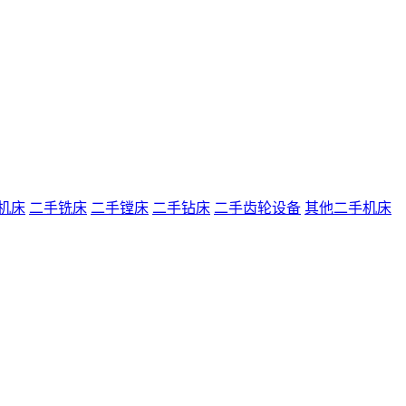
机床
二手铣床
二手镗床
二手钻床
二手齿轮设备
其他二手机床