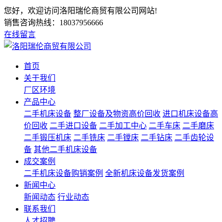
您好，欢迎访问洛阳瑞伦商贸有限公司网站!
销售咨询热线：
18037956666
在线留言
首页
关于我们
厂区环境
产品中心
二手机床设备
整厂设备及物资高价回收
进口机床设备高
价回收
二手进口设备
二手加工中心
二手车床
二手磨床
二手锻压机床
二手铣床
二手镗床
二手钻床
二手齿轮设
备
其他二手机床设备
成交案例
二手机床设备购销案例
全新机床设备发货案例
新闻中心
新闻动态
行业动态
联系我们
人才招聘