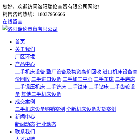
您好，欢迎访问洛阳瑞伦商贸有限公司网站!
销售咨询热线：
18037956666
在线留言
首页
关于我们
厂区环境
产品中心
二手机床设备
整厂设备及物资高价回收
进口机床设备高
价回收
二手进口设备
二手加工中心
二手车床
二手磨床
二手锻压机床
二手铣床
二手镗床
二手钻床
二手齿轮设
备
其他二手机床设备
成交案例
二手机床设备购销案例
全新机床设备发货案例
新闻中心
新闻动态
行业动态
联系我们
人才招聘