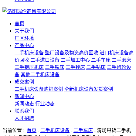
首页
关于我们
厂区环境
产品中心
二手机床设备
整厂设备及物资高价回收
进口机床设备高
价回收
二手进口设备
二手加工中心
二手车床
二手磨床
二手锻压机床
二手铣床
二手镗床
二手钻床
二手齿轮设
备
其他二手机床设备
成交案例
二手机床设备购销案例
全新机床设备发货案例
新闻中心
新闻动态
行业动态
联系我们
人才招聘
当前位置：
首页
-
二手机床设备
-
二手车床
- 清场甩货二手机