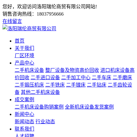
您好，欢迎访问洛阳瑞伦商贸有限公司网站!
销售咨询热线：
18037956666
在线留言
首页
关于我们
厂区环境
产品中心
二手机床设备
整厂设备及物资高价回收
进口机床设备高
价回收
二手进口设备
二手加工中心
二手车床
二手磨床
二手锻压机床
二手铣床
二手镗床
二手钻床
二手齿轮设
备
其他二手机床设备
成交案例
二手机床设备购销案例
全新机床设备发货案例
新闻中心
新闻动态
行业动态
联系我们
人才招聘