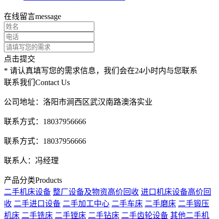
在线留言
message
点击提交
* 请认真填写您的需求信息，我们会在24小时内与您联系
联系我们
Contact Us
公司地址：洛阳市涧西区武汉南路澳洛实业
联系方式：18037956666
联系方式：18037956666
联系人：冯经理
产品分类
Products
二手机床设备
整厂设备及物资高价回收
进口机床设备高价回
收
二手进口设备
二手加工中心
二手车床
二手磨床
二手锻压
机床
二手铣床
二手镗床
二手钻床
二手齿轮设备
其他二手机