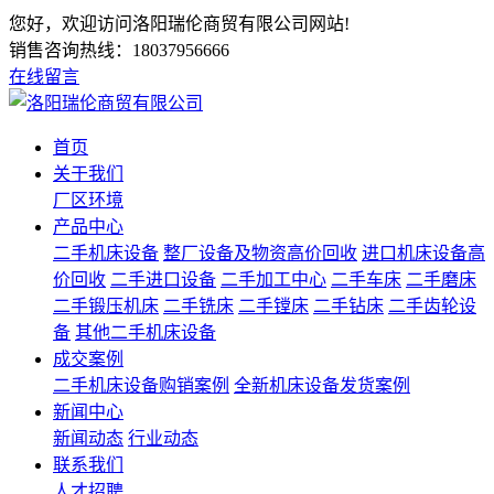
您好，欢迎访问洛阳瑞伦商贸有限公司网站!
销售咨询热线：
18037956666
在线留言
首页
关于我们
厂区环境
产品中心
二手机床设备
整厂设备及物资高价回收
进口机床设备高
价回收
二手进口设备
二手加工中心
二手车床
二手磨床
二手锻压机床
二手铣床
二手镗床
二手钻床
二手齿轮设
备
其他二手机床设备
成交案例
二手机床设备购销案例
全新机床设备发货案例
新闻中心
新闻动态
行业动态
联系我们
人才招聘