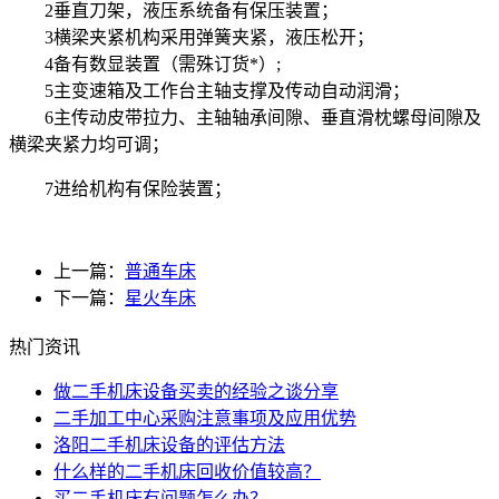
2垂直刀架，液压系统备有保压装置；
3横梁夹紧机构采用弹簧夹紧，液压松开；
4备有数显装置（需殊订货*）;
5主变速箱及工作台主轴支撑及传动自动润滑；
6主传动皮带拉力、主轴轴承间隙、垂直滑枕螺母间隙及
横梁夹紧力均可调；
7进给机构有保险装置；
上一篇：
普通车床
下一篇：
星火车床
热门资讯
做二手机床设备买卖的经验之谈分享
二手加工中心采购注意事项及应用优势
洛阳二手机床设备的评估方法
什么样的二手机床回收价值较高？
买二手机床有问题怎么办？