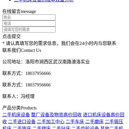
在线留言
message
点击提交
* 请认真填写您的需求信息，我们会在24小时内与您联系
联系我们
Contact Us
公司地址：洛阳市涧西区武汉南路澳洛实业
联系方式：18037956666
联系方式：18037956666
联系人：冯经理
产品分类
Products
二手机床设备
整厂设备及物资高价回收
进口机床设备高价回
收
二手进口设备
二手加工中心
二手车床
二手磨床
二手锻压
机床
二手铣床
二手镗床
二手钻床
二手齿轮设备
其他二手机