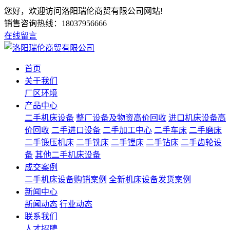
您好，欢迎访问洛阳瑞伦商贸有限公司网站!
销售咨询热线：
18037956666
在线留言
首页
关于我们
厂区环境
产品中心
二手机床设备
整厂设备及物资高价回收
进口机床设备高
价回收
二手进口设备
二手加工中心
二手车床
二手磨床
二手锻压机床
二手铣床
二手镗床
二手钻床
二手齿轮设
备
其他二手机床设备
成交案例
二手机床设备购销案例
全新机床设备发货案例
新闻中心
新闻动态
行业动态
联系我们
人才招聘