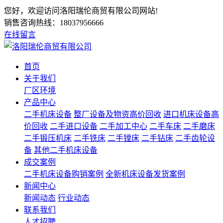
您好，欢迎访问洛阳瑞伦商贸有限公司网站!
销售咨询热线：
18037956666
在线留言
首页
关于我们
厂区环境
产品中心
二手机床设备
整厂设备及物资高价回收
进口机床设备高
价回收
二手进口设备
二手加工中心
二手车床
二手磨床
二手锻压机床
二手铣床
二手镗床
二手钻床
二手齿轮设
备
其他二手机床设备
成交案例
二手机床设备购销案例
全新机床设备发货案例
新闻中心
新闻动态
行业动态
联系我们
人才招聘