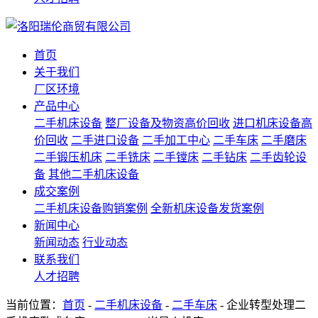
首页
关于我们
厂区环境
产品中心
二手机床设备
整厂设备及物资高价回收
进口机床设备高
价回收
二手进口设备
二手加工中心
二手车床
二手磨床
二手锻压机床
二手铣床
二手镗床
二手钻床
二手齿轮设
备
其他二手机床设备
成交案例
二手机床设备购销案例
全新机床设备发货案例
新闻中心
新闻动态
行业动态
联系我们
人才招聘
当前位置：
首页
-
二手机床设备
-
二手车床
- 企业转型处理二